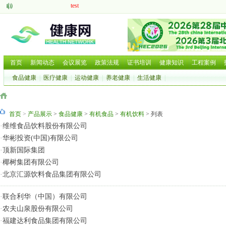
test
aaaaa
脑机接口的研究现状与发展前景
中医药现代化发展大有可为
呼吸道疾病如何防治国家卫健委等部门就近期流感问题回应
2025 HCE广州国际健康产业博览会
首页
新闻动态
会议展览
政策法规
证书培训
健康知识
工程案例
2025第二十六届中国国际营养健康产业博览会
食品健康
|
医疗健康
|
运动健康
|
养老健康
|
生活健康
|
2025北京国际养老养生及大健康展览会
2025北京国际养老养生及大健康展览会
2026年第三届广西国际大健康暨康养产业博览会
首页
>
产品展示
>
食品健康
>
有机食品
>
有机饮料
> 列表
·
维维食品饮料股份有限公司
·
华彬投资(中国)有限公司
·
顶新国际集团
·
椰树集团有限公司
·
北京汇源饮料食品集团有限公司
·
联合利华（中国）有限公司
·
农夫山泉股份有限公司
·
福建达利食品集团有限公司