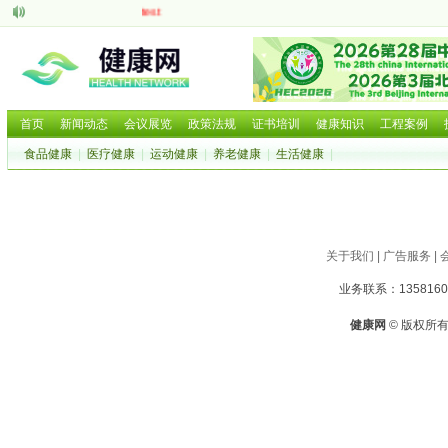
test
aaaaa
脑机接口的研究现状与发展前景
中医药现代化发展大有可为
呼吸道疾病如何防治国家卫健委等部门就近期流感问题回应
2025 HCE广州国际健康产业博览会
首页
新闻动态
会议展览
政策法规
证书培训
健康知识
工程案例
2025第二十六届中国国际营养健康产业博览会
食品健康
|
医疗健康
|
运动健康
|
养老健康
|
生活健康
|
2025北京国际养老养生及大健康展览会
2025北京国际养老养生及大健康展览会
2026年第三届广西国际大健康暨康养产业博览会
关于我们
|
广告服务
|
业务联系：1358160
健康网
© 版权所有