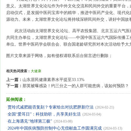
意义。太湖世界文化论坛作为中外文化交流和民间外交的重要平台，
启动仪式，是发掘中医药宝库中的精华，推进中医药产业化、现代化
源动力。未来，太湖世界文化论坛将持续深耕民间外交，讲好中国故
此次活动由太湖世界文化论坛、高平农投集团、北京五运六气医药
共同主办单位，太湖世界文化论坛——中国中医五运六气国际传播工
单位。世界中医药学会联合会、联合国老龄研究所对本次活动给予大
图片文章来源于网络，如有侵权请联系后台留言进行删除；
相关热词搜索：
大健康
上一篇：
山东居民健康素养水平提至33.13%
下一篇：
那英被曝感染！约三分之一的人群可能患病，该如何预防？
延伸阅读：
·
贾玲式减肥能否复刻？专家给出对抗肥胖新疗法
(2024-02-21)
·
全国“爱耳日”：科技助听，共享美好生活
(2024-03-04)
·
在上海遇见“地球第三极”
(2024-03-08)
·
2024年中国疾病预防控制中心无偿献血工作圆满完成
(2024-03-13)