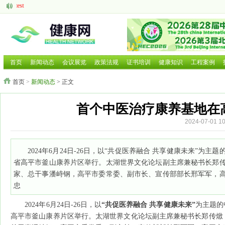
test
aaaaa
脑机接口的研究现状与发展前景
中医药现代化发展大有可为
呼吸道疾病如何防治国家卫健委等部门就近期流感问题回应
2025 HCE广州国际健康产业博览会
首页
新闻动态
会议展览
政策法规
证书培训
健康知识
工程案例
2025第二十六届中国国际营养健康产业博览会
首页
>
新闻动态
> 正文
2025北京国际养老养生及大健康展览会
2025北京国际养老养生及大健康展览会
2026年第三届广西国际大健康暨康养产业博览会
首个中医治疗康养基地在
2024-07-01
2024年6月24日-26日，以“共促医养融合 共享健康未来
省高平市釜山康养片区举行。太湖世界文化论坛副主席兼秘书长郑
家、总干事潘峙钢，高平市委常委、副市长、宣传部部长邢军军，
忠
2024年6月24日-26日，以
“共促医养融合 共享健康未来”
为主题的
高平市釜山康养片区举行。太湖世界文化论坛副主席兼秘书长郑传焮