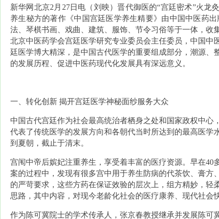
新华网北京2月27日电（刘映）晋代御医的“宫廷密术”火龙
养生秘方的著作《中国宫廷医学养生精要》由中国中医药出
法、琴棋书画、戏曲、建筑、服饰、节令习俗等于一体，收
北京中医药学会宫廷医学研究专业委员会主任委员，中国中
廷医学博大精深，是中国古代医学的重要组成部分，潮源、
的发展历程、促进中医药现代化发展具有深远意义。
一、
转化创新 揭开宫廷医学神秘面纱服务大众
中国古代宫廷作为社会最高统治者栖身之处和国家政权中心
代表了传统医学的发展方向和各朝代当时所达到的最高医学
到夏朝，截止于清末。
宫闱中帝后嫔妃注重养生，享受着丰富的医疗资源。早在40
案的过程中，发现有很多宫中用于养生防病的代茶饮、膏方
的严苛要求，这些方药在保证效验的层次上，组方精妙，轻
思路，其中内容，对现今老龄化社会的医疗康养、现代社会
作为陈可冀院士的学术传承人，张京春教授继承并发展陈可