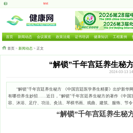
test
aaaaa
脑机接口的研究现状与发展前景
中医药现代化发展大有可为
呼吸道疾病如何防治国家卫健委等部门就近期流感问题回应
2025 HCE广州国际健康产业博览会
首页
新闻动态
会议展览
政策法规
证书培训
健康知识
工程案例
2025第二十六届中国国际营养健康产业博览会
首页
>
新闻动态
> 正文
2025北京国际养老养生及大健康展览会
2025北京国际养老养生及大健康展览会
2026年第三届广西国际大健康暨康养产业博览会
“解锁”千年宫廷养生秘
2024-03-13
“解锁”千年宫廷养生秘方 《中国宫廷医学养生精要》出炉新华网
有哪些养生妙招……近日，“解锁”千年宫廷养生秘方的著作《中
容、沐浴、足疗、功法、灸法、琴棋书画、戏曲、建筑、服饰、节令
“解锁”千年宫廷养生秘