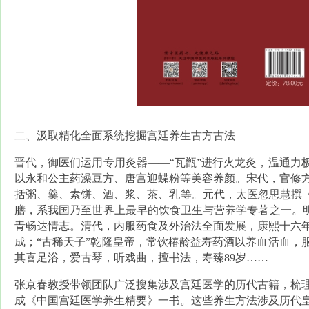
二、汲取精化全面系统挖掘宫廷养生古方古法
晋代，御医们运用专用灸器——“瓦甑”进行火龙灸，温通力
以永和公主药澡豆方、唐宫迎蝶粉等美容养颜。宋代，官修
括粥、羹、素饼、酒、浆、茶、乳等。元代，太医忽思慧撰《
膳，系我国乃至世界上最早的饮食卫生与营养学专著之一。明
青畅达情志。清代，内服药食及外治法全面发展，康熙十六
成；“古稀天子”乾隆皇帝，常饮椿龄益寿药酒以养血活血，
其喜足浴，爱古琴，听戏曲，擅书法，寿臻89岁……
张京春教授带领团队广泛搜集涉及宫廷医学的历代古籍，梳
成《中国宫廷医学养生精要》一书。这些养生方法涉及历代