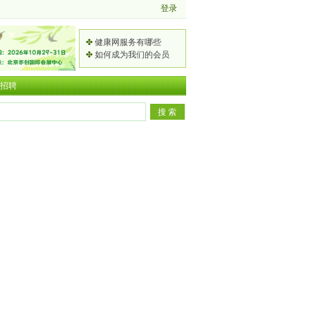
✤
健康网服务有哪些
✤
如何成为我们的会员
招聘
频
道
2
总
0
2
排
2
0
呼
行
5
2
吸
吕
北
5
道
凌
国
京
H
疾
同
家
那
国
C
病
志
卫
英
中
际
E
如
任
健
被
医
贾
养
广
何
徐
委
曝
药
玲
2
老
州
防
州
：
感
现
都
0
广
养
国
治
医
打
染
代
在
2
生
生
际
国
科
造
！
化