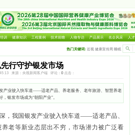
感问题回应
培训
健康知识
工程案例
技术前瞻
人物专访
产品展示
名企风采
人才
热门关键词:
近视
健康宣传周
睡眠
规先行守护银发市场
 11:45:13 来源：央视新闻客户端 评论：
0
点击：
发产业驶入快车道——适老产品、养老服务、老年旅游、智慧养老
好，银发市场成为“朝阳产业”。
深，我国银发产业驶入快车道——适老产品、
慧养老等新业态层出不穷，市场潜力被广泛看