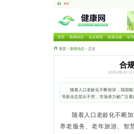
test
aaaaa
脑机接口的研究现状与发展前景
中医药现代化发展大有可为
呼吸道疾病如何防治国家卫健委等部门就近期流
2025 HCE广州国际健康产业博览会
首页
新闻动态
会议展览
政策法规
证书
2025第二十六届中国国际营养健康产业博览会
首页
>
新闻动态
> 正文
2025北京国际养老养生及大健康展览会
2025北京国际养老养生及大健康展览会
2026年第三届广西国际大健康暨康养产业博览会
合
2026-06-03
随着人口老龄化不断加深，我国银
等新业态层出不穷，市场潜力被广泛看
随着人口老龄化不断加
养老服务、老年旅游、智