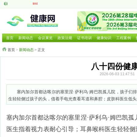
test
aaaaa
脑机接口的研究现状与发展前景
中医药现代化发展大有可为
呼吸道疾病如何防治国家卫健委等部门就近期流感问题回应
2025 HCE广州国际健康产业博览会
首页
新闻动态
会议展览
政策法规
证书培训
健康知识
工程案例
2025第二十六届中国国际营养健康产业博览会
首页
>
新闻动态
> 正文
2025北京国际养老养生及大健康展览会
2025北京国际养老养生及大健康展览会
2026年第三届广西国际大健康暨康养产业博览会
八十四份健康
2026-06-03 11:
塞内加尔首都达喀尔的塞里涅·萨利乌·姆巴凯孤儿院，孩子们
生轻轻侧过孩子的头，借着手电光查看耳道和鼻腔；皮肤科医生低头
塞内加尔首都达喀尔的塞里涅·萨利乌·姆巴凯
医生指着视力表耐心引导；耳鼻喉科医生轻轻侧