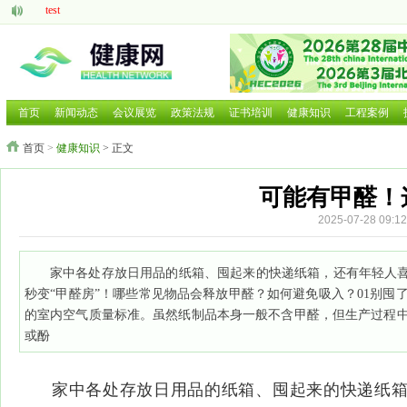
test
aaaaa
脑机接口的研究现状与发展前景
中医药现代化发展大有可为
呼吸道疾病如何防治国家卫健委等部门就近期流感问题回应
2025 HCE广州国际健康产业博览会
首页
新闻动态
会议展览
政策法规
证书培训
健康知识
工程案例
2025第二十六届中国国际营养健康产业博览会
首页
>
健康知识
> 正文
2025北京国际养老养生及大健康展览会
2025北京国际养老养生及大健康展览会
2026年第三届广西国际大健康暨康养产业博览会
可能有甲醛！
2025-07-28 0
家中各处存放日用品的纸箱、囤起来的快递纸箱，还有年轻人喜
秒变“甲醛房”！哪些常见物品会释放甲醛？如何避免吸入？01别
的室内空气质量标准。虽然纸制品本身一般不含甲醛，但生产过程
或酚
家中各处存放日用品的纸箱、囤起来的快递纸箱