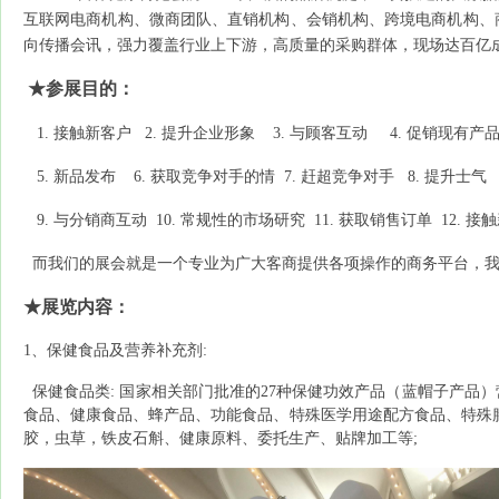
互联网电商机构、微商团队、直销机构、会销机构、跨境电商机构、
向传播会讯，强力覆盖行业上下游，高质量的采购群体，现场达百亿
★参展目的：
1.
接触新客户
2.
提升企业形象
3.
与顾客互动
4.
促销现有产
5.
新品发布
6.
获取竞争对手的情
7.
赶超竞争对手
8.
提升士气
9.
与分销商互动
10.
常规性的市场研究
11.
获取销售订单
12.
接触
而我们的展会就是一个专业为广大客商提供各项操作的商务平台，我
★
展览
内容：
1、保健食品及营养补充剂:
保健食品类
: 国家相关部门批准的27种保健功效产品（蓝帽子产
食品、健康食品、蜂产品、功能食品、特殊医学用途配方食品、特殊
胶，虫草，铁皮石斛、健康原料、委托生产、贴牌加工等;