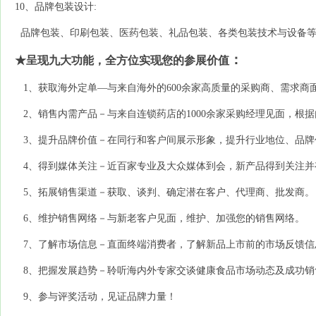
10、品牌包装设计:
品牌包装、印刷包装、医药包装、礼品包装、各类包装技术与设备
：
★
呈现九大功能，全方位实现您的参展价值
1
、获取海外定单
―
与
来自
海外
的
600
余家高质量的
采购商、
需求商
2
、销售内需产品－与来自连锁药店的
1000
余家采购经理见面，根据
3
、提升品牌价值－在同行和客户间展示形象，提升行业地位、品牌
4
、得到媒体关注－近百家专业及大众媒体到会，新产品得到关注并
5
、拓展销售渠道－获取、谈判、确定潜在客户、代理商、批发商。
6
、维护销售网络－与新老客户见面，
维护、加强您的销售网络
。
7
、了解市场信息－直面终端消费者，了解新品上市前的市场反馈信
8
、把握发展趋势－聆听海内外专家交谈健康食品市场动态及成功销
9
、参与评奖活动，见证品牌力量！