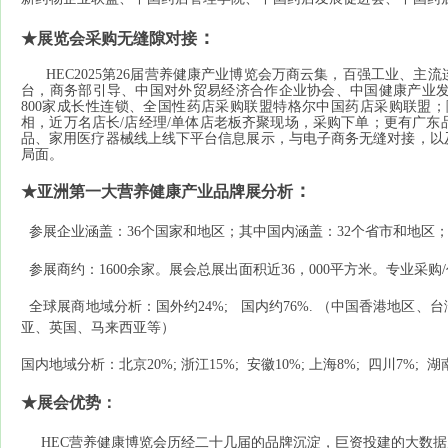
：
★
展览会采购无缝隙对接
HEC
2025
第
26
届营养健康产业博览会万商云集，百强工业、主流
台，商务部引导、中国对外贸易经济合作企业协会、中国健康产业
800
家成长性连锁、全国性药店采购联盟特格尔中国药店采购联盟；
相，近万名店长
/
店经理
/
单体店老板齐聚现场，采购下单；更有广东
品、家用医疗器械线上线下平台信息展示，与电子商务无缝对接，以
局面。
：
★
亚洲第一大营养健康产业品牌展分析
参展企业涵盖：
36
个国家和地区；其中国内涵盖：
3
2
个省市和地区
参展商约：
16
00
余家。
展会总展出面积近
36
，
000
平方米
。专业
采购
/
全球展商地域分析：国外约
24%;
国内约
76%.
（中国香港地区、台
亚、英国、马来西亚等）
国内地域分析：北京
20%;
浙江
15%;
安徽
10%;
上海
8%;
四川
7%;
湖
★
展会优势：
HE
C
营养健康博览会历经二十几届的品牌沉淀，巨资投建的大数据