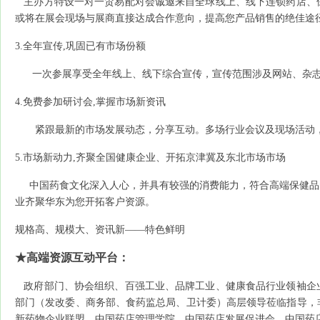
主办方特设一对一贸易配对会诚邀来自全球线上、线下连锁药店、
或将在展会现场与展商直接达成合作意向，提高您产品销售的绝佳途
3.
全年宣传
,
巩固已有市场份额
一次参展享受全年线上、线下综合宣传，宣传范围涉及网站、杂
4.
免费参加研讨会
,
掌握市场新资讯
紧跟最新的市场发展动态，分享互动。多场行业会议及现场活动
5.
市场新动力
,
齐聚全国健康
企业、
开拓京津冀
及东
北
市场
市场
中国药食文化深入人心，并具有较强的消费能力，符合高端保健品
业齐聚华东为您开拓客户资源。
规格高、规模大、资讯新
——
特色鲜明
★高端资源互动平台：
政府部门、协会组织、百强工业、品牌工业、健康食品行业领袖企
部门（发改委、商务部、食药监总局、卫计委）高层领导莅临指导，
新药物企业联盟、中国药店管理学院、中国药店发展促进会、中国药