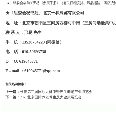
4、
组委会会前
30天将《参展手册》（有关日程安排、展品运输、酒店接
★
〔组委会秘书处〕北京千和展览有限公司
地
址：
北京市朝阳区三间房西柳村中街（三房间动漫集中
联
系
人：邢
易
先生
手
机：
13520754223 (
同微信）
电
话：
010-59693738
Q Q: 619045771
E - mail
：
619045771@qq.com
相关热词搜索：
上一篇：
长春第二届国际大健康暨养生养老产业博览会
下一篇：
2025北京国际养老养生及大健康展览会