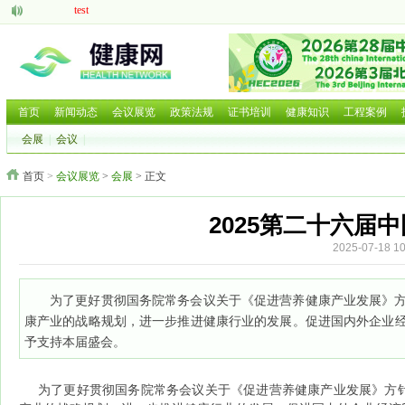
test
aaaaa
脑机接口的研究现状与发展前景
中医药现代化发展大有可为
呼吸道疾病如何防治国家卫健委等部门就近期流感问题回应
2025 HCE广州国际健康产业博览会
首页
新闻动态
会议展览
政策法规
证书培训
健康知识
工程案例
2025第二十六届中国国际营养健康产业博览会
会展
|
会议
|
2025北京国际养老养生及大健康展览会
2025北京国际养老养生及大健康展览会
首页
>
会议展览
>
会展
> 正文
2026年第三届广西国际大健康暨康养产业博览会
2025第二十六届
2025-07-18
为了更好贯彻国务院常务会议关于《促进营养健康产业发展》
康产业的战略规划，进一步推进健康行业的发展。促进国内外企业
予支持本届盛会。
为了更好贯彻国务院常务会议关于《促进营养健康产业发展》方