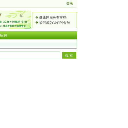
✤
健康网服务有哪些
✤
如何成为我们的会员
招聘
频
道
2
总
0
2
排
2
0
长
行
5
2
春
2
北
6
第
0
2
京
年
二
2
0
洞
国
第
届
5
2
悉
2
际
三
国
第
5
大
0
第
养
届
际
二
第
健
2
9
[
老
广
大
十
七
康
5
1
会
[
养
西