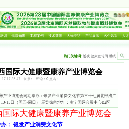
近期流感问题回应
培训
健康知识
工程案例
技术前瞻
人物专访
产品展示
名企风采
人才
览会
热门关键词:
近视
健康宣传周
睡眠
博览会
广西国际大健康暨康养产业博览会
11-17 17:35:47 来源： 评论：
0
点击：
暨康养产业博览会同期举办：银发产业消费文化节第三十七届北部湾广
13-15日（周五-周日） 展览馆的地址：南宁国际会展中心B2区
西国际大健康暨
康养
产业博览会
举办：
银发产业消费文化节