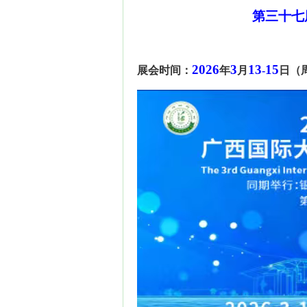
第三十
七
202
6
3
13
15
展会时间：
年
月
-
日（