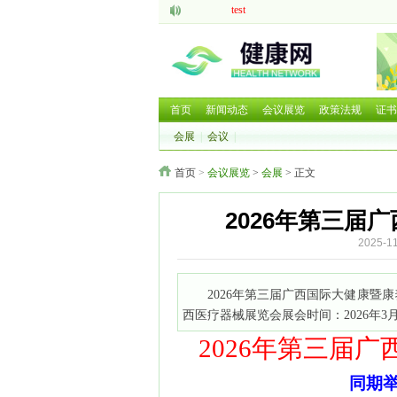
test
aaaaa
脑机接口的研究现状与发展前景
中医药现代化发展大有可为
呼吸道疾病如何防治国家卫健委等部门就
2025 HCE广州国际健康产业博览会
首页
新闻动态
会议展览
政策法规
证书
2025第二十六届中国国际营养健康产业博
会展
|
会议
|
2025北京国际养老养生及大健康展览会
2025北京国际养老养生及大健康展览会
首页
>
会议展览
>
会展
> 正文
2026年第三届广西国际大健康暨康养产业
2026年第三届
2025-
2026年第三届广西国际大健康
西医疗器械展览会展会时间：2026年3月
202
6年第三届
广
同期