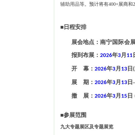
辅助用品
等。预计将有
400
+展商和
■
日程安排
展会地点：
南宁国际会
报到布展：
年
月
202
6
3
11
开
幕：
年
月
日
202
6
3
13
展
期：
年
月
日
202
6
3
13
撤
展：
年
月
日
202
6
3
15
■
参展范围
九
大专题展区及专题展览