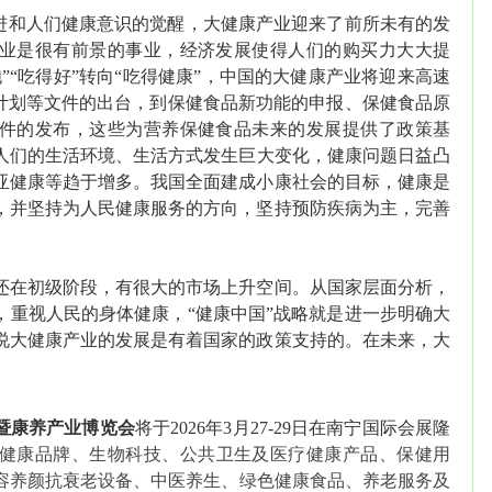
推进和人们健康意识的觉醒，大健康产业迎来了前所未有的发
业是很有前景的事业，经济发展使得人们的购买力大大提
”“吃得好”转向“吃得健康”，中国的大健康产业将迎来高速
康计划等文件的出台，到保健食品新功能的申报、保健食品原
件的发布，这些为营养保健食品未来的发展提供了政策基
人们的生活环境、生活方式发生巨大变化，健康问题日益凸
亚健康等趋于增多。我国全面建成小康社会的目标，健康是
，并坚持为人民健康服务的方向，坚持预防疾病为主，完善
还在初级阶段，有很大的市场上升空间。从国家层面分析，
，重视人民的身体健康，
“健康中国”战略就是进一步明确大
说大健康产业的发展是有着国家的政策支持的。在未来，大
。
暨
康养
产业博览会
将于
202
6
年
3
月
27
-
29
日在
南宁国际会展
隆
健康品牌
、
生物科技
、
公共卫生及医疗健康
产品、
保健用
容养颜抗衰老设备
、
中医养生
、
绿色健康食品
、
养老服务及