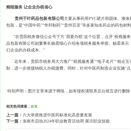
精细服务 让企业办税省心
贵州千叶药品包装有限公司
主要从事药用PVC硬片和固体、液
包装，是“中国中药”“华邦制药”“贵州百灵”等多家知名药企的药包材
“在贵阳税务微信公众号下方‘我要办税’这个位置，点开‘税视服务
品包装有限公司副董事长杨震细心介绍各项税务服务举措。杨震表示
们企业的办税成本。”
近年来，贵阳市税务局大力推广“税视服务通”“电子名片”“税企互
制，进一步便捷纳税人办税缴费。同时，针对中医药制造企业实施“点
特别声明：图片文章来源于网络，如有侵权请联系后台留言进行删除
相关热词搜索：
政策
上一篇：
六大举措推进中医药标准化高质量发展
下一篇：
淮南市启动2024年职业教育活动周 展示职业技能