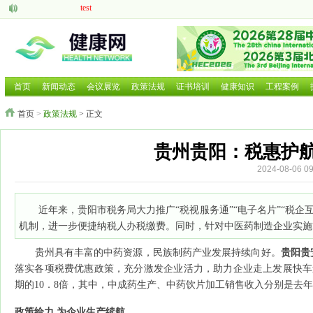
test
aaaaa
脑机接口的研究现状与发展前景
中医药现代化发展大有可为
呼吸道疾病如何防治国家卫健委等部门就近期流感问题回应
2025 HCE广州国际健康产业博览会
首页
新闻动态
会议展览
政策法规
证书培训
健康知识
工程案例
2025第二十六届中国国际营养健康产业博览会
首页
>
政策法规
> 正文
2025北京国际养老养生及大健康展览会
2025北京国际养老养生及大健康展览会
2026年第三届广西国际大健康暨康养产业博览会
贵州贵阳：税惠护
2024-08-06
近年来，贵阳市税务局大力推广“税视服务通”“电子名片”“税
机制，进一步便捷纳税人办税缴费。同时，针对中医药制造企业实施
贵州具有丰富的中药资源，民族制药产业发展持续向好。
贵阳贵
落实各项税费优惠政策，充分激发企业活力，助力企业走上发展快车道
期的10．8倍，其中，中成药生产、中药饮片加工销售收入分别是去年同
政策给力 为企业生产续航