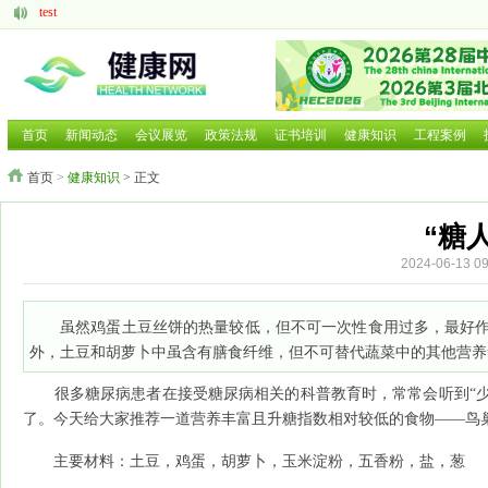
test
aaaaa
脑机接口的研究现状与发展前景
中医药现代化发展大有可为
呼吸道疾病如何防治国家卫健委等部门就近期流感问题回应
2025 HCE广州国际健康产业博览会
首页
新闻动态
会议展览
政策法规
证书培训
健康知识
工程案例
2025第二十六届中国国际营养健康产业博览会
首页
>
健康知识
> 正文
2025北京国际养老养生及大健康展览会
2025北京国际养老养生及大健康展览会
2026年第三届广西国际大健康暨康养产业博览会
“糖
2024-06-13
虽然鸡蛋土豆丝饼的热量较低，但不可一次性食用过多，最好
外，土豆和胡萝卜中虽含有膳食纤维，但不可替代蔬菜中的其他营养
很多糖尿病患者在接受糖尿病相关的科普教育时，常常会听到“少
了。今天给大家推荐一道营养丰富且升糖指数相对较低的食物——鸟
主要材料：土豆，鸡蛋，胡萝卜，玉米淀粉，五香粉，盐，葱