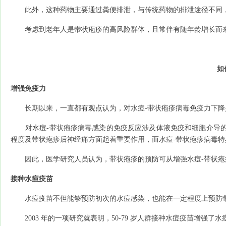
此外，这种药物主要通过粪便排泄，与传统药物的排泄途径不同，
考虑到老年人是带状疱疹的高风险群体，且常伴有随年龄增长而来
如
增强免疫力
长期以来，一直都有观点认为，对水痘-带状疱疹病毒免疫力下降
对水痘-带状疱疹病毒感染的免疫反应涉及体液免疫和细胞介导的
程度及带状疱疹后神经痛方面起着重要作用，而水痘-带状疱疹病毒
因此，医学研究人员认为，带状疱疹的预防可从增强水痘-带状疱
接种水痘疫苗
水痘疫苗不但能够预防初次的水痘感染，也能在一定程度上预防
2003 年的一项研究就表明，50-79 岁人群接种水痘疫苗增强