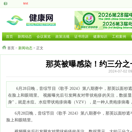
test
aaaaa
脑机接口的研究现状与发展前景
中医药现代化发展大有可为
呼吸道疾病如何防治国家卫健委等部门就近期流感问题回应
2025 HCE广州国际健康产业博览会
首页
新闻动态
会议展览
政策法规
证书培训
健康知识
工程案例
2025第二十六届中国国际营养健康产业博览会
首页
>
新闻动态
> 正文
2025北京国际养老养生及大健康展览会
2025北京国际养老养生及大健康展览会
2026年第三届广西国际大健康暨康养产业博览会
那英被曝感染！约三分之
2024-07-02
6月28日晚，音综节目《歌手 2024》第八期赛中，那英以
在脸上和眼睛里。 视频曝光后引发网友对带状疱疹的关注，数据显
身”，就是水痘。水痘带状疱疹病毒（VZV），是一种人类疱疹病
6月28日晚，音综节目《歌手 2024》第八期赛中，那英以面
脸上和眼睛里。
视频曝光后引发网友对带状疱疹的关注，数据显示，大约三分之一