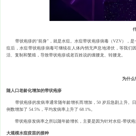
带状疱疹的“前身”，就是水痘。水痘带状疱疹病毒（VZV），是
痘后，水痘带状疱疹病毒可继续在人体内悄无声息地潜伏，等我们
活、复制和繁殖，导致带状疱疹或老百姓说的缠腰龙、转腰龙。
为什么
随人口老龄化增加的带状疱疹
带状疱疹的发病率通常随年龄增长而增加，50 岁后急剧上升。日本
例数增加了 54.5%，平均发病率上升了 68.1%。
带状疱疹发病率之所以随年龄增长，主要是因为针对水痘-带状疱
大规模水痘疫苗的接种