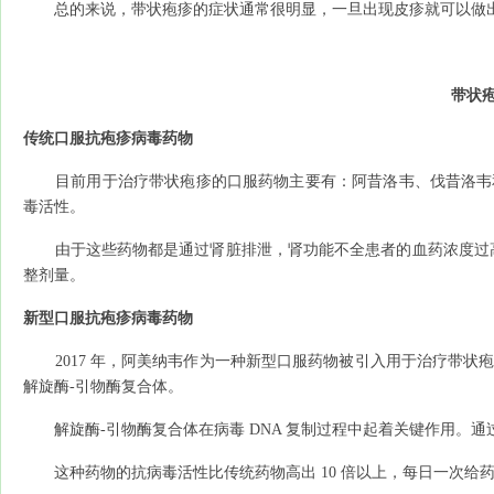
总的来说，带状疱疹的症状通常很明显，一旦出现皮疹就可以做
带状
传统口服抗疱疹病毒药物
目前用于治疗带状疱疹的口服药物主要有：阿昔洛韦、伐昔洛韦和泛
毒活性。
由于这些药物都是通过肾脏排泄，肾功能不全患者的血药浓度过高
整剂量。
新型口服抗疱疹病毒药物
2017 年，阿美纳韦作为一种新型口服药物被引入用于治疗带状疱
解旋酶-引物酶复合体。
解旋酶-引物酶复合体在病毒 DNA 复制过程中起着关键作用。通过
这种药物的抗病毒活性比传统药物高出 10 倍以上，每日一次给