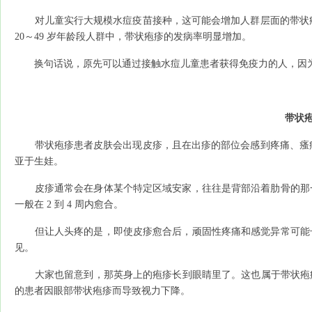
对儿童实行大规模水痘疫苗接种，这可能会增加人群层面的带状疱
20～49 岁年龄段人群中，带状疱疹的发病率明显增加。
换句话说，原先可以通过接触水痘儿童患者获得免疫力的人，因为
带状
带状疱疹患者皮肤会出现皮疹，且在出疹的部位会感到疼痛、瘙痒
亚于生娃。
皮疹通常会在身体某个特定区域安家，往往是背部沿着肋骨的那一
一般在 2 到 4 周内愈合。
但让人头疼的是，即使皮疹愈合后，顽固性疼痛和感觉异常可能长
见。
大家也留意到，那英身上的疱疹长到眼睛里了。这也属于带状疱疹的
的患者因眼部带状疱疹而导致视力下降。