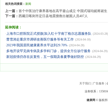
相关热词搜索：
新闻
上一篇：
首个中医治疗康养基地在高平釜山成立 中国式瑞珀妮将诞生
下一篇：
西藏日喀则市定日县地震搜救出被困人员407人
延伸阅读：
·
上海市口腔医院正式授旗|加入红十字南丁格尔志愿服务队
(2024-03-28
·
曹雪涛赴重庆市调研改善医疗服务等有关工作
(2024-04-18)
·
2023年我国居民健康素养水平达到29.70%
(2024-04-28)
·
多地开设罕见病专病及多学科门诊，提供全方位诊疗服务
(2024-04-29)
·
新冠疫情仍存在反复性，五一假期及春夏季做好防控
(2024-04-29)
关于我们
|
广告服务
|
业务联系：1358160
健康网
© 版权所有