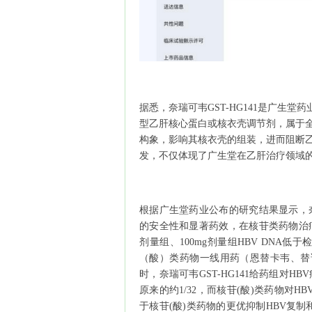
据悉，奈瑞可韦GST-HG141是广生
型乙肝核心蛋白或核衣壳调节剂，属于
构象，影响其核衣壳的组装，进而阻断
发，不仅体现了广生堂在乙肝治疗领域
根据广生堂药业公布的研究结果显示，奈
的安全性和显著药效，在核苷类药物治疗基础
剂量组、100mg剂量组HBV DNA低
（酸）类药物一线用药（恩替卡韦、替诺
时，奈瑞可韦GST-HG141给药组对H
原来的约1/32，而核苷(酸)类药物对HB
于核苷(酸)类药物的更优抑制HBV复制