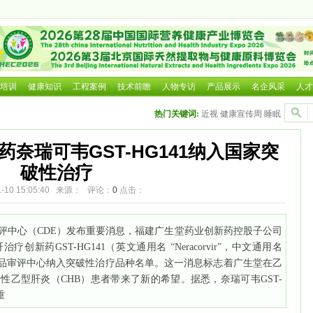
发展前景
可为
家卫健委等部门就近期流感问题回应
康产业博览会
培训
健康知识
工程案例
技术前瞻
人物专访
产品展示
名企风采
人才
国际营养健康产业博览会
热门关键词:
近视
健康宣传周
睡眠
生及大健康展览会
生及大健康展览会
奈瑞可韦GST-HG141纳入国家突
际大健康暨康养产业博览会
破性治疗
01-10 15:05:40 来源： 评论：
0
点击：
评中心（CDE）发布重要消息，福建广生堂药业创新药控股子公司
新药GST-HG141（英文通用名 “Neracorvir”，中文通用名
药品审评中心纳入突破性治疗品种名单。这一消息标志着广生堂在乙
性乙型肝炎（CHB）患者带来了新的希望。据悉，奈瑞可韦GST-
重