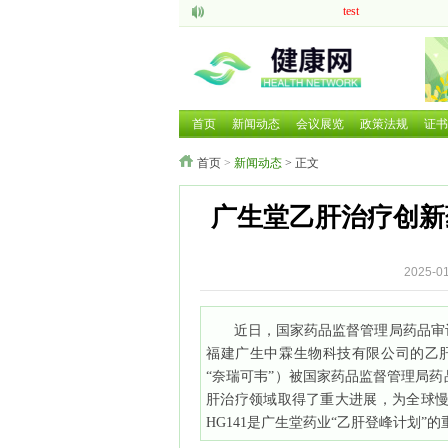
test
aaaaa
脑机接口的研究现状与
中医药现代化发展大有
呼吸道疾病如何防治国
2025 HCE广州国际健
首页
新闻动态
会议展览
政策法规
证书
2025第二十六届中国
首页
>
新闻动态
> 正文
2025北京国际养老养
2025北京国际养老养
广生堂乙肝治疗创新药
2026年第三届广西国
2025-
近日，国家药品监督管理局药品审
福建广生中霖生物科技有限公司的乙肝治疗创
“奈瑞可韦”）被国家药品监督管理局
肝治疗领域取得了重大进展，为全球慢
HG141是广生堂药业“乙肝登峰计划”的