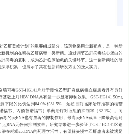
堂药业“乙肝登峰计划”的重要组成部分，该药物采用全新靶点，是一种新
全新机制的在研抗乙肝病毒一类新药。通过调节乙肝病毒核心蛋白的
乙肝病毒的复制，成为乙肝临床治愈的关键环节。这一创新药物的研
的深厚积累，也展示了其在创新药研发方面的强大实力。
瑞可韦GST-HG141片对于慢性乙型肝炎低病毒血症患者具有良好
上对HBV DNA具有进一步显著抑制效果。GST-HG141 50mg
于检测下限的比例达到84.0%和81.5%，远超目前临床治疗推荐的核苷
福韦、丙酚替诺福韦）单药治疗对照组的抑制率（32.1%）。同
BV病毒的pgRNA也有显著的抑制作用，最高pgRNA载量下降最高达到
V pgRNA无任何抑制效果。研究结果进一步验证了GST-HG141区别
和潜在耗竭cccDNA的药理学活性，有望解决慢性乙肝患者未被满足