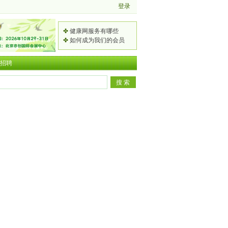
✤
健康网服务有哪些
✤
如何成为我们的会员
招聘
频
道
2
总
0
2
排
2
0
呼
行
5
2
吸
吕
北
5
道
凌
国
京
H
疾
同
家
那
国
C
病
志
卫
英
中
际
E
如
任
健
被
医
贾
养
广
何
徐
委
曝
药
玲
2
老
州
防
州
：
感
现
都
0
广
养
国
治
医
打
染
代
在
2
生
生
际
国
科
造
！
化