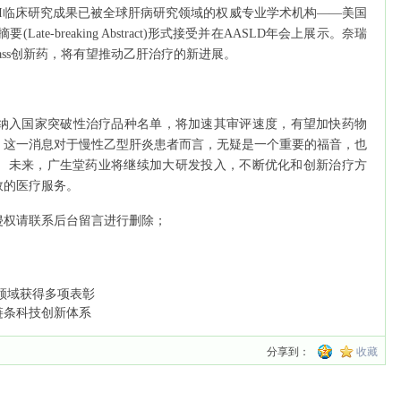
41II临床研究成果已被全球肝病研究领域的权威专业学术机构——美国
te-breaking Abstract)形式接受并在AASLD年会上展示。奈瑞
in-Class创新药，将有望推动乙肝治疗的新进展。
141纳入国家突破性治疗品种名单，将加速其审评速度，有望加快药物
。这一消息对于慢性乙型肝炎患者而言，无疑是一个重要的福音，也
。未来，广生堂药业将继续加大研发投入，不断优化和创新治疗方
效的医疗服务。
侵权请联系后台留言进行删除；
领域获得多项表彰
链条科技创新体系
分享到：
收藏